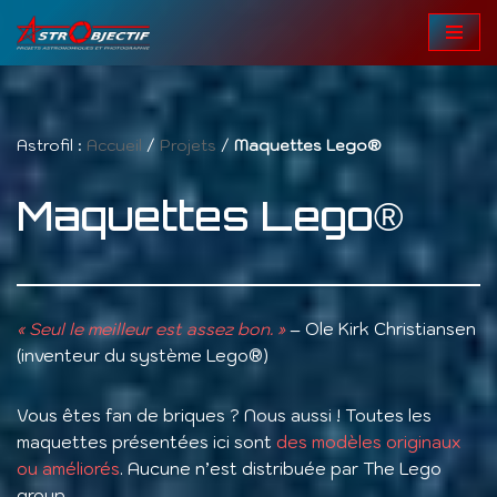
Aller
au
contenu
Astrofil :
Accueil
/
Projets
/
Maquettes Lego®
Maquettes Lego®
« Seul le meilleur est assez bon. »
– Ole Kirk Christiansen
(inventeur du système Lego®)
Vous êtes fan de briques ? Nous aussi ! Toutes les
maquettes présentées ici sont
des modèles originaux
ou améliorés
. Aucune n’est distribuée par The Lego
group.