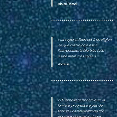
Blaise Pascal
« La supersitition est à la religion
ce que l'astrologie est à
l'astronomie, la fille très folle
d'une mère très sage. »
Voltaire
« À l'échelle astronomique, la
lumière progresse à pas de
tortue. Les nouvelles qu'elle
nous apporte ne sont plus