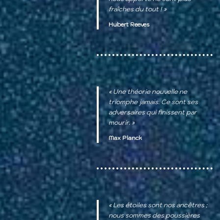
fraîches du tout ! »
Hubert Reeves
« Une théorie nouvelle ne
triomphe jamais. Ce sont ses
adversaires qui finissent par
mourir. »
Max Planck
« Les étoiles sont nos ancêtres ;
nous sommes des poussières