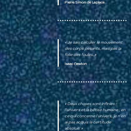
Pierre Simon de Laplace
« Je sais calculer le mouvement
des corps pesants, mais pas la
folie des foules. »
Isaac Newton
« Deux choses sont infinies :
l'univers et la bêtise humaine ; en
ce qui concerne l'univers, je n'en
ai pas acquis la certitude
absolue. »