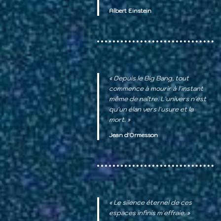
Albert Einstein
« Depuis le Big Bang, tout
commence à mourir à l'instant
même de naître. L'univers n'est
qu'un élan vers l'usure et la
mort. »
Jean d'Ormesson
« Le silence éternel de ces
espaces infinis m'effraie. »