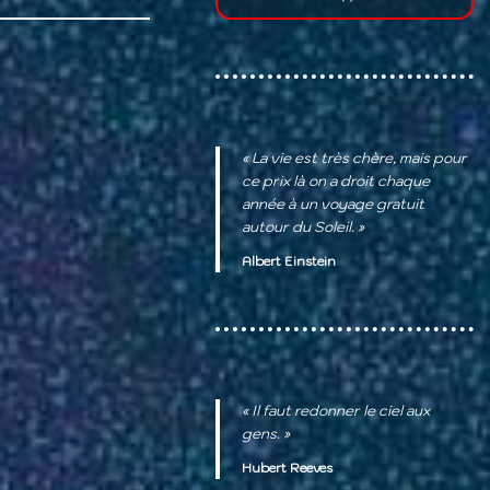
« La vie est très chère, mais pour
ce prix là on a droit chaque
année à un voyage gratuit
autour du Soleil. »
Albert Einstein
« Il faut redonner le ciel aux
gens. »
Hubert Reeves