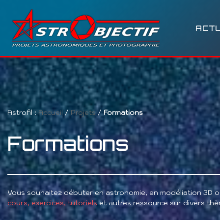
Aller
ACTU
au
contenu
Astrofil :
Accueil
/
Projets
/
Formations
Formations
Vous souhaitez débuter en astronomie, en modéliation 3D ou
cours, exercices, tutoriels
et autres ressource sur divers thè