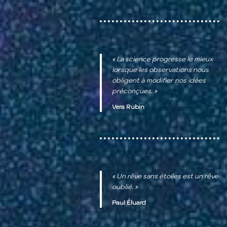
« La science progresse le mieux
lorsque les observations nous
obligent à modifier nos idées
préconçues. »
Vera Rubin
« Un rêve sans étoiles est un rêve
oublié. »
Paul Éluard