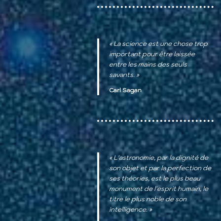
« La science est une chose trop
important pour être laissée
entre les mains des seuls
savants. »
Carl Sagan
« L'astronomie, par la dignité de
son objet et par la perfection de
ses théories, est le plus beau
monument de l'esprit humain, le
titre le plus noble de son
intelligence. »