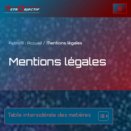
Aller
au
contenu
Astrofil :
Accueil
/
Mentions légales
Mentions légales
Table intersidérale des matières