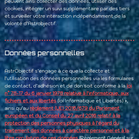
peuvent ainsi collecter des données, utiliser des
cookies, intégrer un suivi supplémentaire par des tiers
et surveiller votre interaction indépendamment de la
volonté d’Astrobjectif.
Données personnelles
AstrObjectif s’engage à ce que la collecte et
l’utilisation des données personnelles
via
les formulaires
de contact, d’adhésion et de don soit conforme à la
loi
n° 78-17 du 6 janvier 1978 relative à l’informatique, aux
fichiers et aux libertés
(loi Informatique et Libertés) »,
ainsi qu’au
règlement (UE) 2016/679 du Parlement
européen et du Conseil du 27 avril 2016 relatif à la
protection des personnes physiques à l’égard du
traitement des données à caractère personnel et à la
libre circulation de ces données
(Règlement Général sur