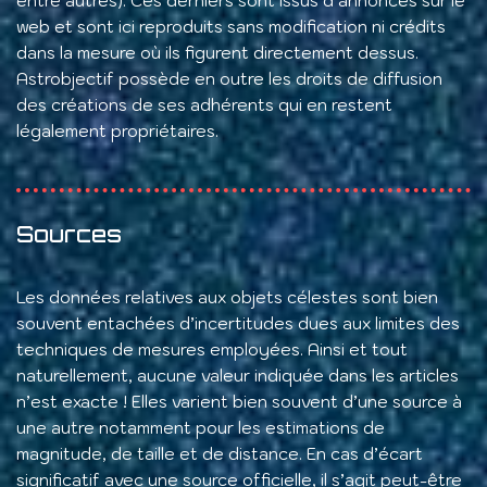
entre autres). Ces derniers sont issus d’annonces sur le
web et sont ici reproduits sans modification ni crédits
dans la mesure où ils figurent directement dessus.
Astrobjectif possède en outre les droits de diffusion
des créations de ses adhérents qui en restent
légalement propriétaires.
Sources
Les données relatives aux objets célestes sont bien
souvent entachées d’incertitudes dues aux limites des
techniques de mesures employées. Ainsi et tout
naturellement, aucune valeur indiquée dans les articles
n’est exacte ! Elles varient bien souvent d’une source à
une autre notamment pour les estimations de
magnitude, de taille et de distance. En cas d’écart
significatif avec une source officielle, il s’agit peut-être