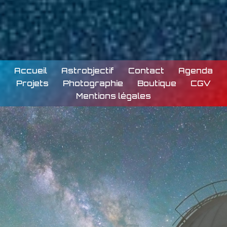
Accueil
Astrobjectif
Contact
Agenda
Projets
Photographie
Boutique
CGV
Mentions légales