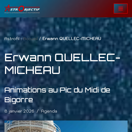
Aller
au
contenu
Astrofil :
Accueil
/
Erwann QUELLEC-MICHEAU
Erwann QUELLEC-
MICHEAU
Animations au Pic du Midi de
Bigorre
8 janvier 2026
Agenda