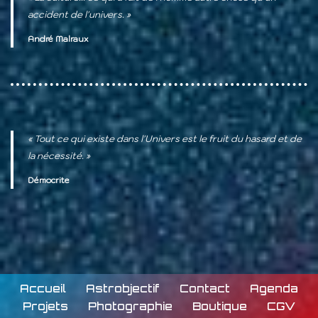
accident de l'univers. »
André Malraux
« Tout ce qui existe dans l'Univers est le fruit du hasard et de
la nécessité. »
Démocrite
Accueil
Astrobjectif
Contact
Agenda
Projets
Photographie
Boutique
CGV