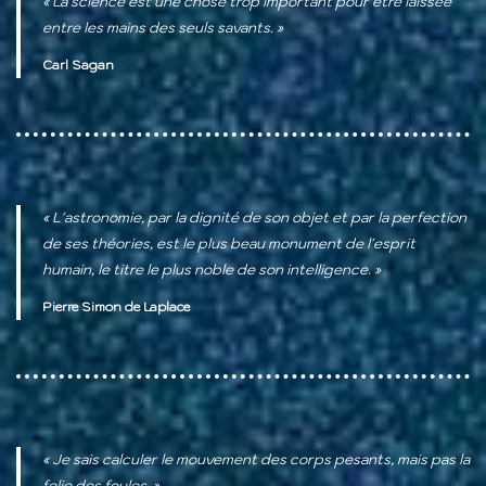
« La science est une chose trop important pour être laissée
entre les mains des seuls savants. »
Carl Sagan
« L'astronomie, par la dignité de son objet et par la perfection
de ses théories, est le plus beau monument de l'esprit
humain, le titre le plus noble de son intelligence. »
Pierre Simon de Laplace
« Je sais calculer le mouvement des corps pesants, mais pas la
folie des foules. »