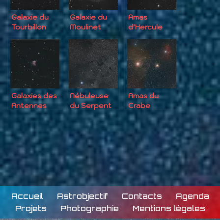
Galaxie du
Galaxie du
Amas
Tourbillon
Moulinet
d’Hercule
Galaxies des
Nébuleuse
Amas du
Antennes
du Serpent
Crabe
Accueil
Astrobjectif
Contacts
Agenda
Projets
Photographie
Mentions légales