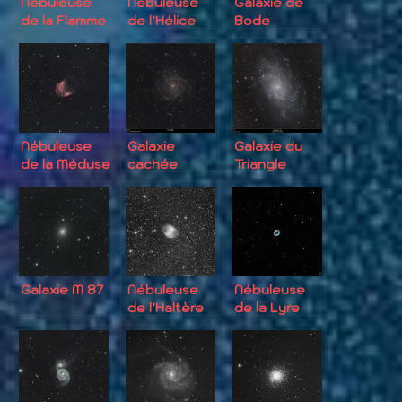
Nébuleuse
Nébuleuse
Galaxie de
de la Flamme
de l’Hélice
Bode
Nébuleuse
Galaxie
Galaxie du
de la Méduse
cachée
Triangle
Galaxie M 87
Nébuleuse
Nébuleuse
de l’Haltère
de la Lyre