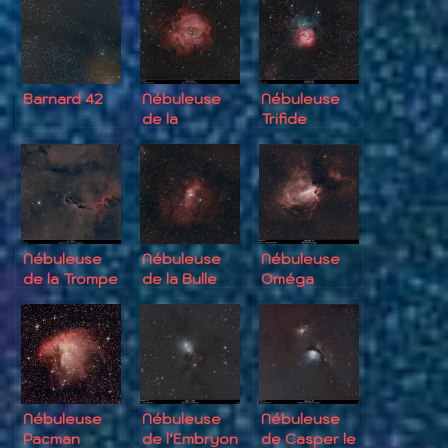
Barnard 42
Nébuleuse
Nébuleuse
de la
Trifide
Rosette
Nébuleuse
Nébuleuse
Nébuleuse
de la Trompe
de la Bulle
Oméga
d’Éléphant
Nébuleuse
Nébuleuse
Nébuleuse
Pacman
de l’Embryon
de Casper le