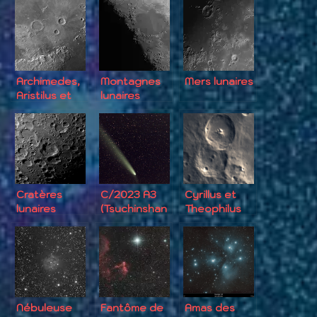
Archimedes,
Montagnes
Mers lunaires
Aristilus et
lunaires
Autolycus
Cratères
C/2023 A3
Cyrillus et
lunaires
(Tsuchinshan
Theophilus
divers
-ATLAS)
Nébuleuse
Fantôme de
Amas des