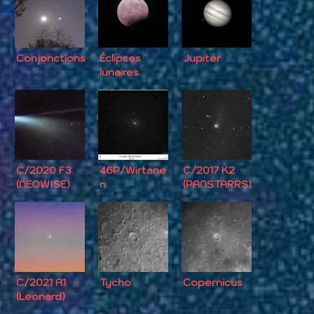
Conjonctions
Éclipses
Jupiter
lunaires
C/2020 F3
46P/Wirtane
C/2017 K2
(NEOWISE)
n
(PANSTARRS)
C/2021 A1
Tycho
Copernicus
(Leonard)