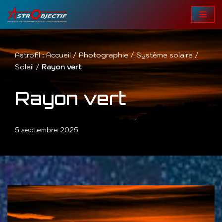
Aller
au
contenu
Astrofil :
Accueil
/
Photographie
/
Système solaire
/
Soleil
/
Rayon vert
Rayon vert
5 septembre 2025