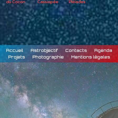
du Cocon
Cassiopée
Pléiades
Accueil
Astrobjectif
Contacts
Agenda
Projets
Photographie
Mentions légales