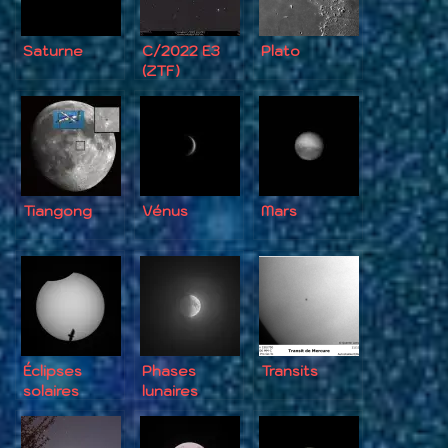
Saturne
C/2022 E3
Plato
(ZTF)
Tiangong
Vénus
Mars
Éclipses
Phases
Transits
solaires
lunaires