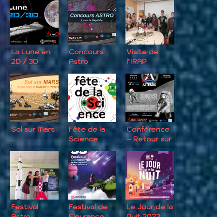
La Lune en
Concours
Visite de
2D / 3D
Astro
l’IRAP
Sol sur Mars
Fête de la
Conférence
Science
– Retour sur
2022 – JPO
la Lune
de l’IRAP
Festival
Festival de
Le Jour de la
Astro-
Fleurance
Nuit 2023