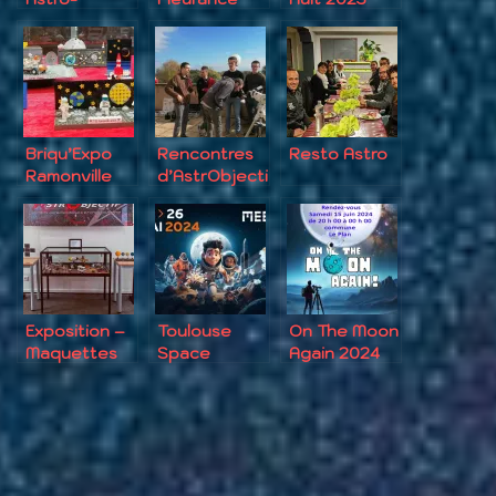
Jeunes 2023
2023
Briqu’Expo
Rencontres
Resto Astro
Ramonville
d’AstrObjecti
2023
f 2023
Exposition –
Toulouse
On The Moon
Maquettes
Space
Again 2024
d’Espace
Festival 2024