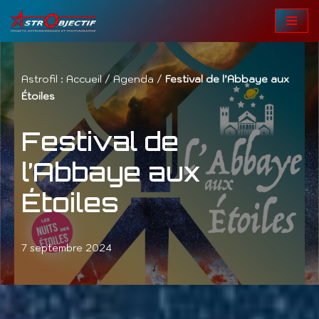
Aller
au
contenu
Astrofil :
Accueil
/
Agenda
/
Festival de l’Abbaye aux
Étoiles
Festival de
l’Abbaye aux
Étoiles
7 septembre 2024