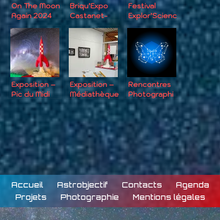
On The Moon
Briqu’Expo
Festival
Again 2024
Castanet-
Explor’Scienc
Tolosan 2024
e
Carcassonne
2025
Exposition –
Exposition –
Rencontres
Pic du Midi
Médiathèque
Photographi
de Bigorre
Simone Veil
ques du Ciel
et de la
Nature 2025
Accueil
Astrobjectif
Contacts
Agenda
Projets
Photographie
Mentions légales