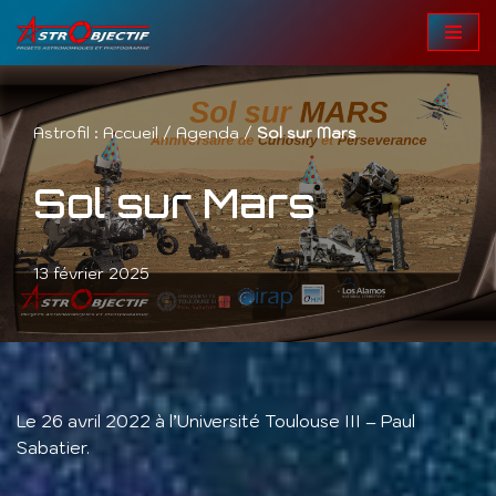
Aller
au
contenu
Astrofil :
Accueil
/
Agenda
/
Sol sur Mars
Sol sur Mars
13 février 2025
Le 26 avril 2022 à l’Université Toulouse III – Paul
Sabatier.