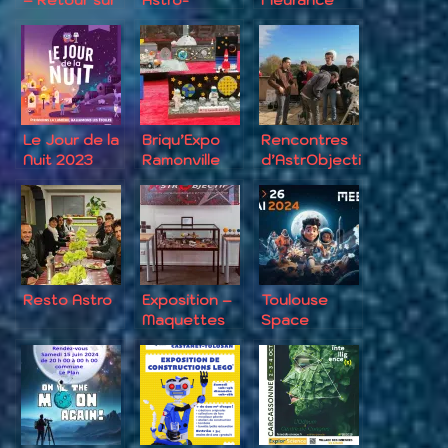
la Lune
Jeunes 2023
2023
Le Jour de la
Briqu’Expo
Rencontres
Nuit 2023
Ramonville
d’AstrObjecti
2023
f 2023
Resto Astro
Exposition –
Toulouse
Maquettes
Space
d’Espace
Festival 2024