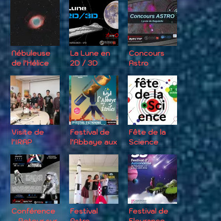
Nébuleuse
La Lune en
Concours
de l’Hélice
2D / 3D
Astro
Visite de
Festival de
Fête de la
l’IRAP
l’Abbaye aux
Science
Étoiles
2022 – JPO
de l’IRAP
Conférence
Festival
Festival de
– Retour sur
Astro-
Fleurance