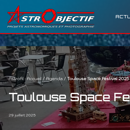
Aller
ACTU
au
contenu
Astrofil :
Accueil
/
Agenda
/
Toulouse Space Festival 2025
Toulouse Space Fe
29 juillet 2025