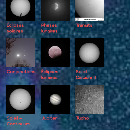
Éclipses
Phases
Transits
solaires
lunaires
Conjonctions
Éclipses
Soleil –
lunaires
Calcium II
Soleil –
Jupiter
Tycho
Continuum