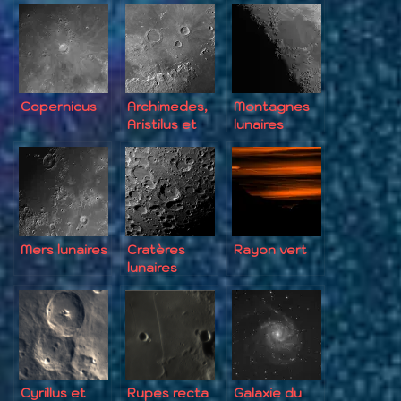
Copernicus
Archimedes,
Montagnes
Aristilus et
lunaires
Autolycus
Mers lunaires
Cratères
Rayon vert
lunaires
divers
Cyrillus et
Rupes recta
Galaxie du