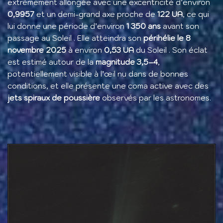
extrêmement allongée avec une excentricité d’environ
0,9957
et un demi-grand axe proche de
122 UA
, ce qui
lui donne une période d’environ
1 350 ans
avant son
passage au Soleil . Elle atteindra son
périhélie le 8
novembre 2025
à environ
0,53 UA
du Soleil . Son éclat
est estimé autour de la
magnitude 3,5–4
,
potentiellement visible à l’œil nu dans de bonnes
conditions, et elle présente une coma active avec des
jets spiraux de poussière
observés par les astronomes.