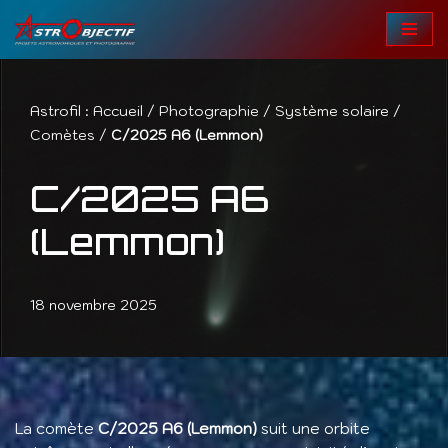
Aller
au
contenu
Astrofil :
Accueil
/
Photographie
/
Système solaire
/
Comètes
/
C/2025 A6 (Lemmon)
C/2025 A6
(Lemmon)
18 novembre 2025
La comète
C/2025 A6 (Lemmon)
suit une orbite