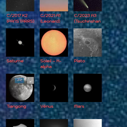
C/2017 K2
C/2021 A1
C/2023 A3
(PANSTARRS)
(Leonard)
(Tsuchinshan
-ATLAS)
Saturne
Soleil – H-
Plato
alpha
Tiangong
Vénus
Mars