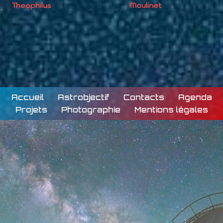
Theophilus
Moulinet
Accueil
Astrobjectif
Contacts
Agenda
Projets
Photographie
Mentions légales