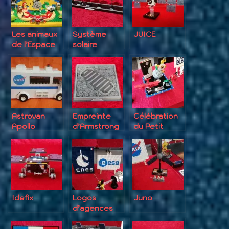
Les animaux
Système
JUICE
de l’Espace
solaire
Astrovan
Empreinte
Célébration
Apollo
d’Armstrong
du Petit
Prince
Idefix
Logos
Juno
d’agences
spatiales