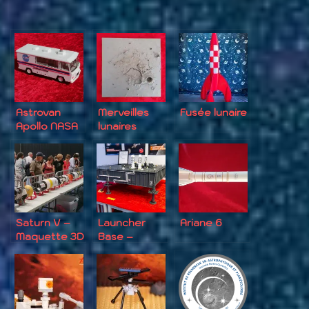
Astrovan
Merveilles
Fusée lunaire
Apollo NASA
lunaires
Saturn V –
Launcher
Ariane 6
Maquette 3D
Base –
géante
Maquette 3D
géante