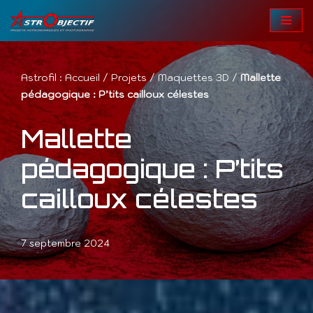
Aller
au
contenu
Astrofil :
Accueil
/
Projets
/
Maquettes 3D
/
Mallette
pédagogique : P’tits cailloux célestes
Mallette
pédagogique : P’tits
cailloux célestes
7 septembre 2024