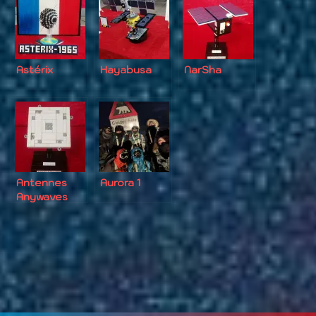
Astérix
Hayabusa
NarSha
Antennes
Aurora 1
Anywaves