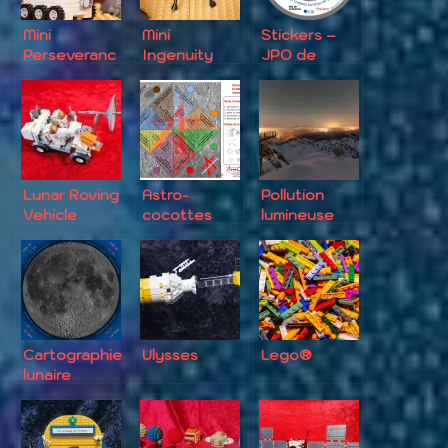
Mini
Mini
Stickers –
Perseveranc
Ingenuity
JPO de
e
l’IRAP
Lunar Roving
Astro-
Pollution
Vehicle
cocottes
lumineuse
Cartographie
Ulysses
Lego®
lunaire