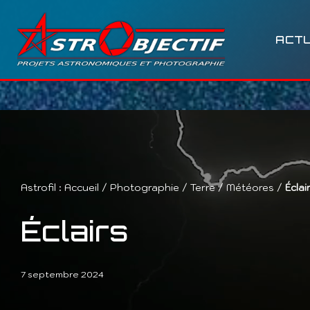
Aller
ACTU
au
contenu
Astrofil :
Accueil
/
Photographie
/
Terre
/
Météores
/
Éclai
Éclairs
7 septembre 2024