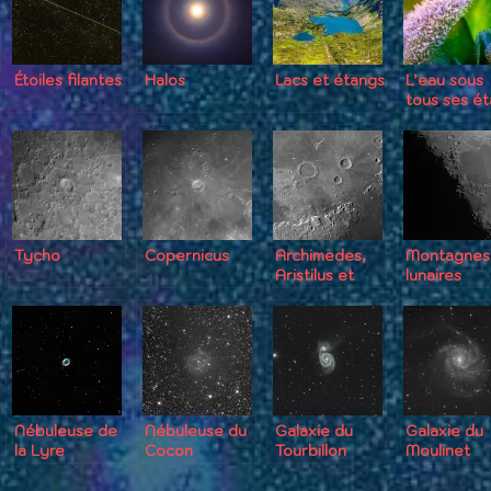
Étoiles filantes
Halos
Lacs et étangs
L’eau sous
tous ses ét
Tycho
Copernicus
Archimedes,
Montagnes
Aristilus et
lunaires
Autolycus
Nébuleuse de
Nébuleuse du
Galaxie du
Galaxie du
la Lyre
Cocon
Tourbillon
Moulinet