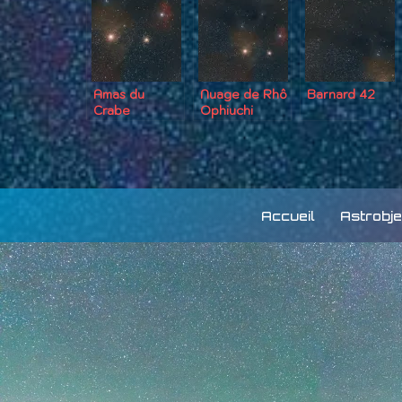
Amas du
Nuage de Rhô
Barnard 42
Crabe
Ophiuchi
Accueil
Astrobje