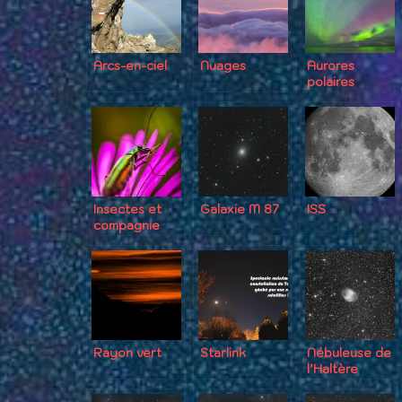
Arcs-en-ciel
Nuages
Aurores
polaires
Insectes et
Galaxie M 87
ISS
compagnie
Rayon vert
Starlink
Nébuleuse de
l’Haltère