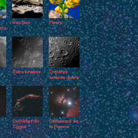
Reptiles
Fleurs
ats
Mers lunaires
Cratères
lunaires divers
Dentelles du
Nébuleuse de
Cygne
la Flamme